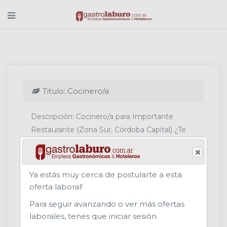
Titulo: Cocinero/a
Descripción: Cocinero/a para Importante
Restaurante (Zona Sur, Córdoba Capital) ¿Te
apasiona la cocina y buscás una oportunidad
para crecer en un entorno gastronómico de
calidad? ¡Queremos conocerte! ???? Jornada:
Ya estás muy cerca de postularte a esta
Full-time Requisitos: Experiencia comprobable
oferta laboral!
mínima de 1 a 2 años en cocina de
Para seguir avanzando o ver más ofertas
restaurantes o locales gastronómicos
laborales, tenes que iniciar sesión.
(excluyente). Estudios gastronómicos