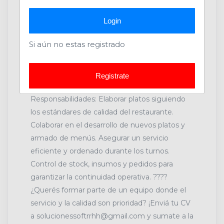
terciarios en curso o completos (preferente).
Login
Dominio de técnicas culinarias y preparación
de platos elaborados. Conocimiento en
Si aún no estas registrado
normas de higiene y seguridad alimentaria.
Buena presencia, actitud de servicio y
capacidad para trabajar en equipo. Residencia
Registrate
en Córdoba Capital o zonas cercanas.
Responsabilidades: Elaborar platos siguiendo
los estándares de calidad del restaurante.
Colaborar en el desarrollo de nuevos platos y
armado de menús. Asegurar un servicio
eficiente y ordenado durante los turnos.
Control de stock, insumos y pedidos para
garantizar la continuidad operativa. ????
¿Querés formar parte de un equipo donde el
servicio y la calidad son prioridad? ¡Enviá tu CV
a solucionessoftrrhh@gmail.com y sumate a la